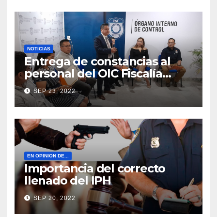
NOTICIAS
Entrega de constancias al
personal del OIC Fiscalía
Morelos
SEP 23, 2022
EN OPINION DE...
Importancia del correcto
llenado del IPH
SEP 20, 2022