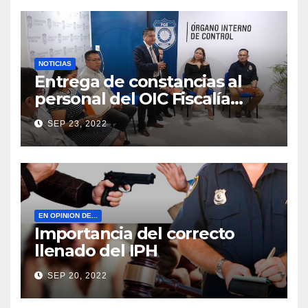
NOTICIAS
Entrega de constancias al
personal del OIC Fiscalía
Morelos
SEP 23, 2022
EN OPINION DE...
Importancia del correcto
llenado del IPH
SEP 20, 2022